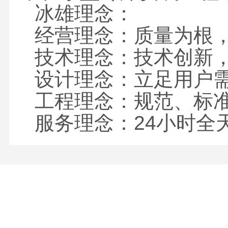
冰雄理念：
经营理念：质量为根
技术理念：技术创新
设计理念：立足用户
工程理念：规范、标
服务理念：24小时全