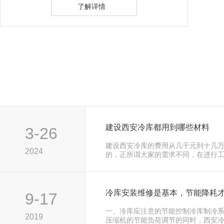
了解详情
建设西安冷库都用到哪些材料
3-26
建设西安冷库的费用从几千元到十几
2024
的，正所谓大家的需求不同，在进行
所需的费用是不一样的。至于所…
冷库安装维修是基本，节能降耗
9-17
一、冷库应注意的节能控制冷库制冷
2019
压缩机的节能负荷调节的同时，西安