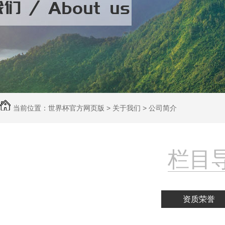
当前位置：
世界杯官方网页版
>
关于我们
>
公司简介
栏目导
资质荣誉