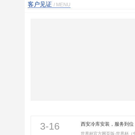
客户见证
/ MENU
3-16
西安冷库安装，服务到位
世界杯官方网页版-世界杯（