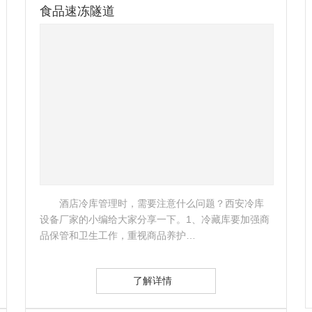
食品速冻隧道
酒店冷库管理时，需要注意什么问题？西安冷库
设备厂家的小编给大家分享一下。1、冷藏库要加强商
品保管和卫生工作，重视商品养护…
了解详情