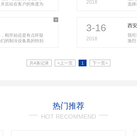
2018
，并且站在客户的角度为
选择
了很多有用的方法供我们
公司
队，
3-16
西安
备，刚开始还是有点怀疑
我司
2018
他们的制冷设备真的特别
激烈
工成本也下降了不少。
择了
供的
我们
共4条记录
<上一页
1
下一页>
热门推荐
HOT RECOMMEND