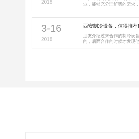
2018
业，能够充分理解我的需求
客户考虑问题，为我们也提
选择。……
3-16
西安制冷设备，值得推荐!
朋友介绍过来合作的制冷设
2018
的，后面合作的时候才发现
好，价格也合适，整体的人
……