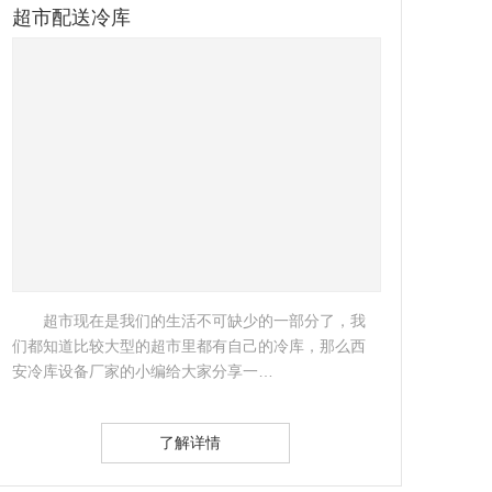
超市配送冷库
超市现在是我们的生活不可缺少的一部分了，我
们都知道比较大型的超市里都有自己的冷库，那么西
安冷库设备厂家的小编给大家分享一…
了解详情