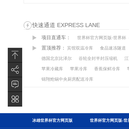
快速通道 EXPRESS LANE
项目直通车：
世界杯官方网页版-世界杯
置顶推荐：
宾馆双温冷库
食品速冻隧道
德国北京比泽尔
谷轮全封半封压缩机
江
苹果冷藏库
苹果冷库
香蕉保鲜冷库
锦翔炝锅中央厨房配送冷库
冰雄世界杯官方网页版
世界杯官方网页版-世