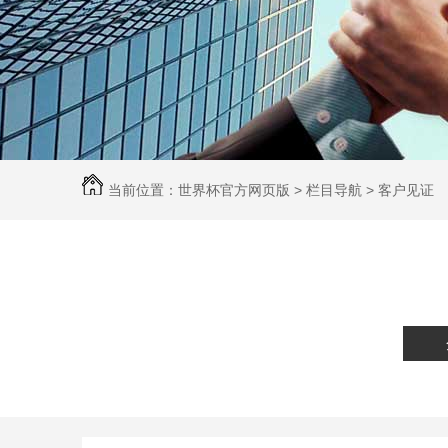
当前位置：
世界杯官方网页版
>
栏目导航
>
客户见证