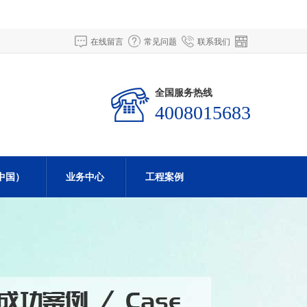
在线留言
常见问题
联系我们
全国服务热线
4008015683
中国）
业务中心
工程案例