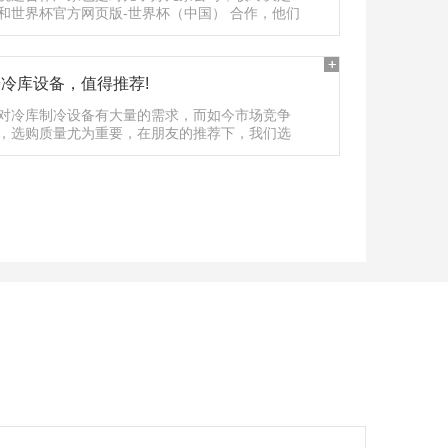
和世界杯官方网页版-世界杯（中国） 合作，他们
在这个行业里面有多年的经验，有专业的服务团
合作过程很愉快！……
冷库设备，值得推荐!
对冷库制冷设备有大量的需求，而如今市场竞争
，选购质量尤为重要，在朋友的推荐下，我们选
并行制冷公司的某某产品，惊喜的发现，他们提
产品不但质量好，服务态度也是值得推崇的，使
特别欣慰，因……