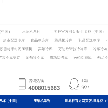
（中国）
压缩机系列
世界杯官方网页版-世界杯（中国）
超市配送冷库
食品冷冻库
蔬菜预冷库
乳品配送冷库
苏雪梅半封闭压缩机
宾馆冷库
万达欧诺拉冷冻库
冷藏冷冻
苹果冷库安装
葡萄预冷库
雪糕冷冻库
医药冷藏库
药品
咨询热线
邮箱：
4008015683
4008015683
QQ：
界杯（中国）
压缩机系列
世界杯官方网页版-世界杯（