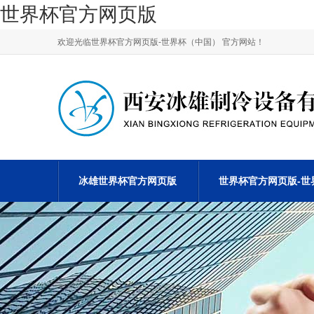
世界杯官方网页版
欢迎光临世界杯官方网页版-世界杯（中国） 官方网站！
冰雄世界杯官方网页版
世界杯官方网页版-世
资质荣誉
行业新闻
关于我们