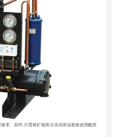
更换零、部件,只需将矿物类冷冻润滑油更换使用酯类