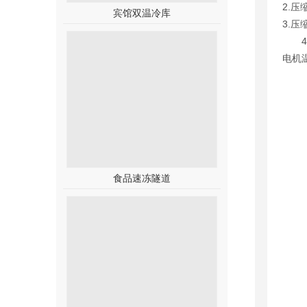
2.
宾馆双温冷库
3.
电机
食品速冻隧道