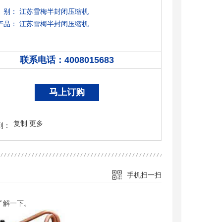
别：
江苏雪梅半封闭压缩机
产品：
江苏雪梅半封闭压缩机
联系电话：
4008015683
4008015683
马上订购
复制
更多
到：
手机扫一扫
了解一下。