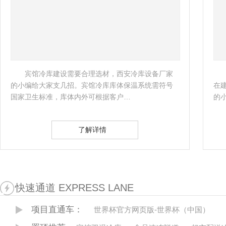
宾馆冷库建设需要合理选材，西安冷库设备厂家
的小编给大家支几招。宾馆冷库库体保温系统需符号
在
国家卫生标准，库体内外可根据客户…
的
冷
了解详情
快速通道 EXPRESS LANE
项目直通车：
世界杯官方网页版-世界杯（中国）