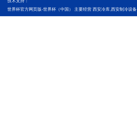
技术支持：
世界杯官方网页版-世界杯（中国） 主要经营 西安冷库,西安制冷设