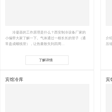
冷凝器的工作原理是什么？西安制冷设备厂家的
小编带大家了解一下。气体通过一根长长的管子（通
介
常盘成螺线管），让热量散失到四周…
压
了解详情
宾馆冷库
宾