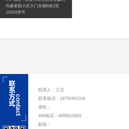
尚豪家园小区大门东侧B座2层
10203房号
联系人：王总
联系电话：18792452316
座机：
400电话：4008015683
邮箱：