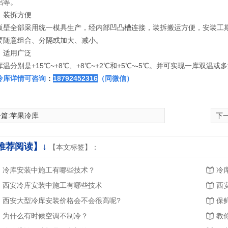
铝等。
》装拆方便
板壁全部采用统一模具生产，经内部凹凸槽连接，装拆搬运方便，安装工期
要随意组合、分隔或加大、减小。
》适用广泛
库温分别是+15℃~+8℃、+8℃~+2℃和+5℃~-5℃。并可实现一库双温
冷库详情可咨询
：
18792452316
（同微信）
篇:
苹果冷库
下一
推荐阅读】↓
【本文标签】：
冷库安装中施工有哪些技术？
冷
西安冷库安装中施工有哪些技术
西
西安大型冷库安装价格会不会很高呢?
保
为什么有时候空调不制冷？
教