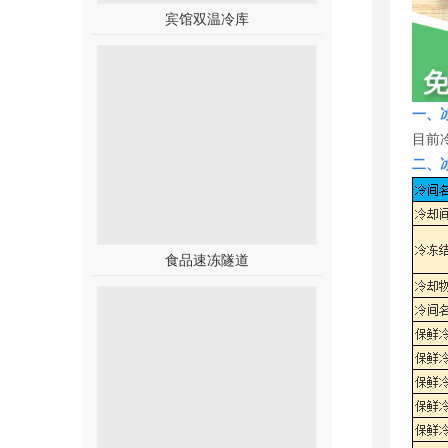
宾馆双温冷库
一、
目前
二、
食品速冻隧道