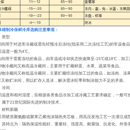
冰雄制冷保鲜冷库选购注意事项：
》类型
冷却间用于对进库冷藏或需先经预冷后冻结(指采用二次冻结工艺)的常温食品
后温度一般为4℃。
冻结间用于需要冻结的食品，由常温或冷却状态快速降至-15℃或18℃，加工
冷却物冷藏间又称高温冷藏间，主要用于贮藏鲜蛋、水果、蔬菜等食品。
冻结物冷藏间又称低温冷藏间，主要贮藏经冻结加工过的食品，如冻肉、冻
冰库又称贮冰间，用以贮存人造冰，解决需冰旺季和制冰能力不足的矛盾。
》冷间
的温度和相对湿度，应根据各类食品冷加工或冷藏工艺要求确定，一般可按表
，属于21世纪国际先进的制冷技术。
》材料新颖
采用硬质聚氨酯或聚苯乙烯泡沫隔热夹芯板，用高压发泡工艺一次灌注成
。其特点为：隔热保温性能好、重量轻、强度高、耐腐蚀、抗老化、外形