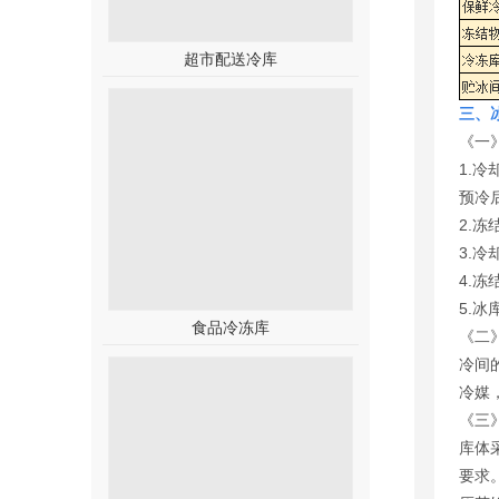
超市配送冷库
三、
《一
1.
预冷
2.
3.
4.
5.
食品冷冻库
《二
冷间
冷媒
《三
库体
要求