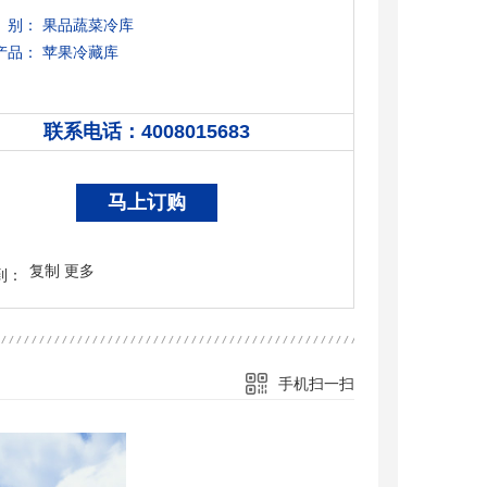
别：
果品蔬菜冷库
产品：
苹果冷藏库
联系电话：
4008015683
4008015683
马上订购
复制
更多
到：
手机扫一扫