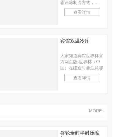
霜速冻制冷方式，…
查看详情
宾馆双温冷库
大家知道宾馆世界杯官
方网页版-世界杯（中
国）在建造时要注意哪
些方面吗？下面西安
查看详情
冷…
MORE+
谷轮全封半封压缩