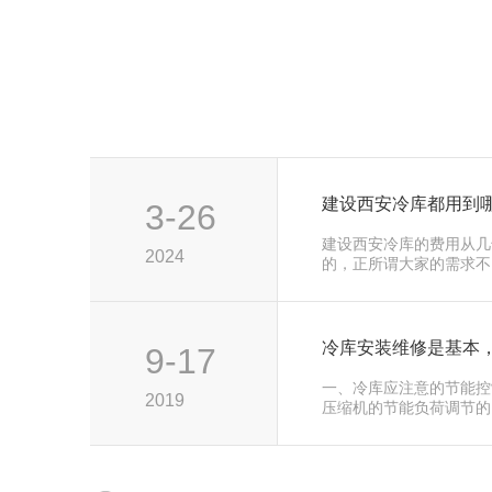
建设西安冷库都用到
3-26
建设西安冷库的费用从几
2024
的，正所谓大家的需求不
所需的费用是不一样的。
冷库安装维修是基本
9-17
一、冷库应注意的节能控
2019
压缩机的节能负荷调节的
醒您注意以下方面:1、