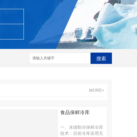
搜索
MORE+
食品保鲜冷库
一、冰雄制冷保鲜冷库
技术：目前冷库采用无