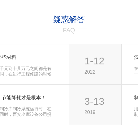
疑惑解答
FAQ
哪些材料
1-12
千元到十几万元之间都是有
2022
同，在进行工程修建的时候
至于所…
，节能降耗才是根本！
3-13
制冷库制冷系统运行时，在
2019
同时，西安冷库设备公司提
在不同…