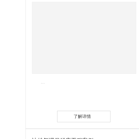
…
了解详情