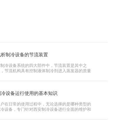
浅析制冷设备的节流装置
在制冷设备系统的四大部件中，节流装置是其中之
一，节流机构具有控制液体制冷剂进入蒸发器的质量
流量的功能，因此有时称为流量控…
制冷设备运行使用的基本知识
用户在日常的使用过程中，无论选择的是哪种类型的
制冷设备，专门针对西安制冷设备进行全面的维护和
保养都是必不可少的，除了保证…