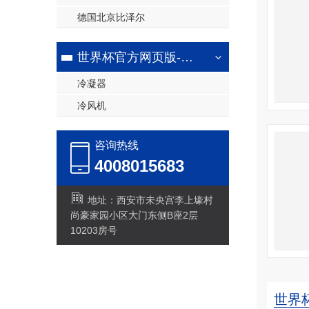
德国北京比泽尔
世界杯官方网页版-世界杯（中国）
冷凝器
冷风机
咨询热线
4008015683
地址：西安市未央宫李上壕村
尚豪家园小区大门东侧B座2层
10203房号
世界