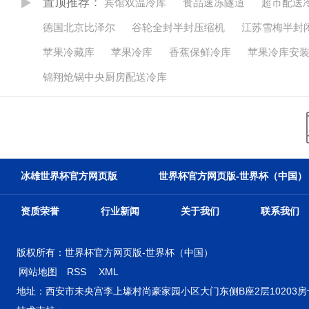
置顶推荐：
宾馆双温冷库
食品速冻隧道
超市配送
德国北京比泽尔
谷轮全封半封压缩机
江苏雪梅半封
苹果冷藏库
苹果冷库
香蕉保鲜冷库
苹果冷库安
锦翔炝锅中央厨房配送冷库
冰雄世界杯官方网页版
世界杯官方网页版-世界杯（中国）
资质荣誉
行业新闻
关于我们
联系我们
版权所有：世界杯官方网页版-世界杯（中国）
网站地图
RSS
XML
地址：西安市未央宫李上壕村尚豪家园小区大门东侧B座2层10203房号 