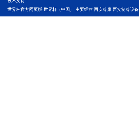
技术支持：
世界杯官方网页版-世界杯（中国） 主要经营 西安冷库,西安制冷设