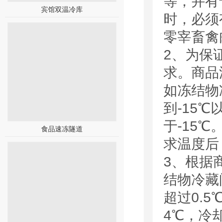
等，并有
宾馆双温冷库
时，必须
零宰畜禽
2、为保
求。商品
如冻结物
到-15
于-15
食品速冻隧道
求温度后
3、根据
结物冷藏
超过0.
4℃，冷