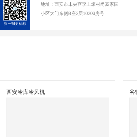
地址：西安市未央宫李上壕村尚豪家园
小区大门东侧B座2层10203房号
扫一扫更精彩
西安冷库冷风机
谷