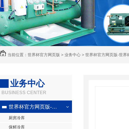
当前位置：
世界杯官方网页版
>
业务中心
>
世界杯官方网页版-世界
（中国）
>
酒店冷库
业务中心
BUSINESS CENTER
世界杯官方网页版-世界杯（中国）
厨房冷库
保鲜冷库