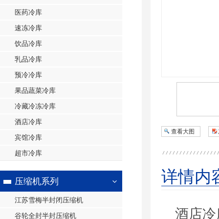
医药冷库
速冻冷库
饮品冷库
乳品冷库
预冷冷库
果品蔬菜冷库
冷藏冷冻冷库
酒店冷库
查看大图
宾馆冷库
超市冷库
详情内
压缩机系列
江苏雪梅半封闭压缩机
酒店冷
谷轮全封半封压缩机