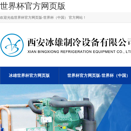
世界杯官方网页版
欢迎光临世界杯官方网页版-世界杯（中国） 官方网站！
冰雄世界杯官方网页版
世界杯官方网页版-世界杯（中国）
资质荣誉
行业新闻
关于我们
联系我们