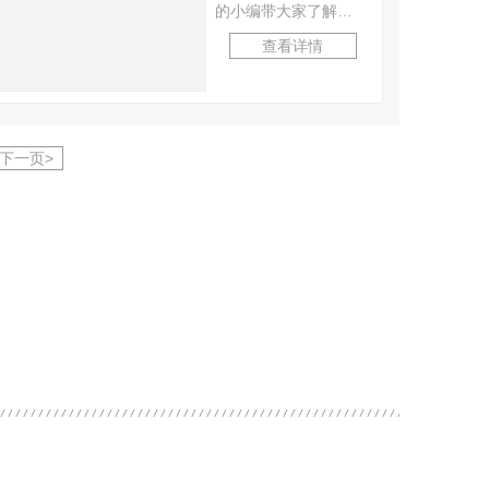
的小编带大家了解…
查看详情
查看详情
相关推荐：
食品保鲜冷库
保鲜库
宾馆双温冷库
咨询热线
4008015683
下一页>