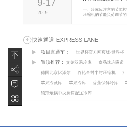
9-17
一、冷库应注意的节能控
2019
压缩机的节能负荷调节的
醒您注意以下方面:1、
快速通道 EXPRESS LANE
项目直通车：
世界杯官方网页版-世界杯
置顶推荐：
宾馆双温冷库
食品速冻隧道
德国北京比泽尔
谷轮全封半封压缩机
江
苹果冷藏库
苹果冷库
香蕉保鲜冷库
锦翔炝锅中央厨房配送冷库