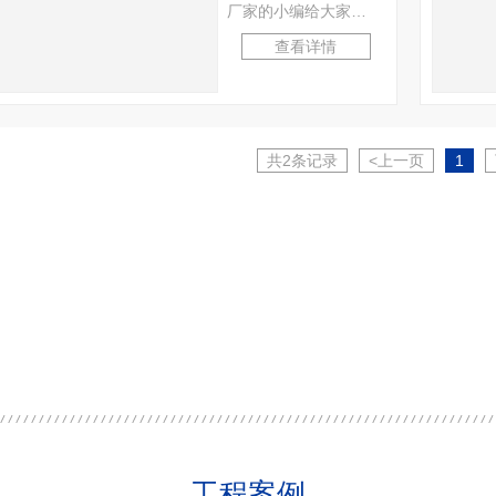
厂家的小编给大家…
查看详情
共2条记录
<上一页
1
工程案例