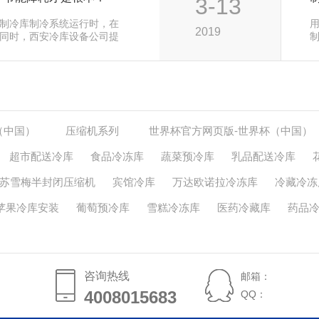
3-13
制冷库制冷系统运行时，在
2019
同时，西安冷库设备公司提
在不同…
（中国）
压缩机系列
世界杯官方网页版-世界杯（中国）
超市配送冷库
食品冷冻库
蔬菜预冷库
乳品配送冷库
苏雪梅半封闭压缩机
宾馆冷库
万达欧诺拉冷冻库
冷藏冷冻
苹果冷库安装
葡萄预冷库
雪糕冷冻库
医药冷藏库
药品
咨询热线
邮箱：
4008015683
4008015683
QQ：