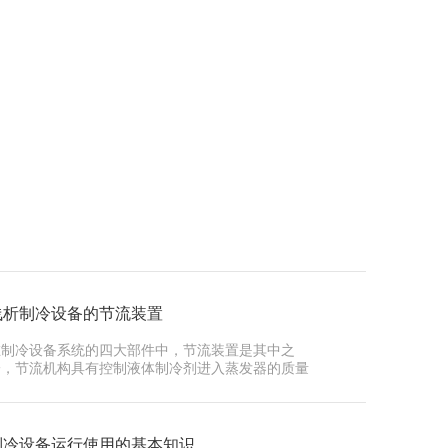
浅析制冷设备的节流装置
在制冷设备系统的四大部件中，节流装置是其中之
一，节流机构具有控制液体制冷剂进入蒸发器的质量
流量的功能，因此有时称为流量控…
制冷设备运行使用的基本知识