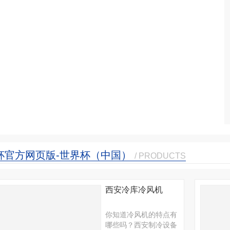
杯官方网页版-世界杯（中国）
/ PRODUCTS
西安冷库冷风机
你知道冷风机的特点有
哪些吗？西安制冷设备