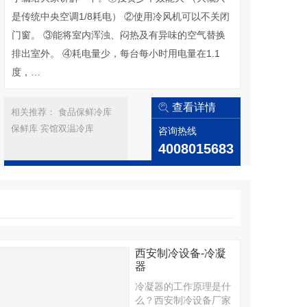
是传统中央空调1/8耗电） ②使用冷风机可以不关闭
门窗。 ③能将室内浑浊、闷热及有异味的空气替换
排出室外。 ④耗电量少，每台每小时用电量在1.1
度，…
查看详情
相关推荐：
食品保鲜冷库
保鲜库
宾馆双温冷库
咨询热线
4008015683
西安制冷设备-冷凝器
冷凝器的工作原理是什么？西安制冷设备厂家的小编
带大家了解一下。气体通过一根长长的管子（通常盘
成螺线管），让热量散失到四周的空气中，铜之类的
西安制冷设备-冷凝
金属导热性能强，常用于输送蒸气。为提高冷凝器的
器
效率经常在管道上附加热传导性能优异的散热片，加
冷凝器的工作原理是什
么？西安制冷设备厂家
大散热面积…