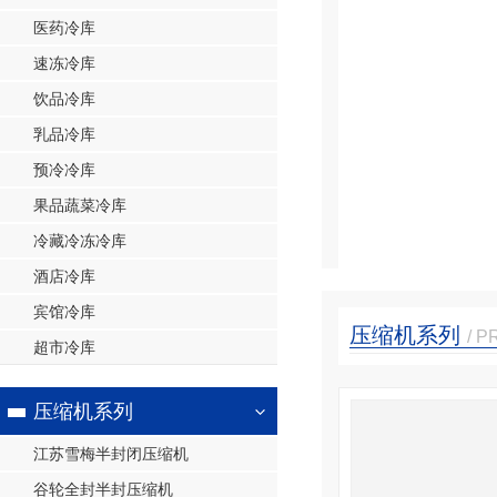
医药冷库
速冻冷库
饮品冷库
乳品冷库
预冷冷库
果品蔬菜冷库
冷藏冷冻冷库
酒店冷库
宾馆冷库
压缩机系列
/ 
超市冷库
压缩机系列
江苏雪梅半封闭压缩机
谷轮全封半封压缩机