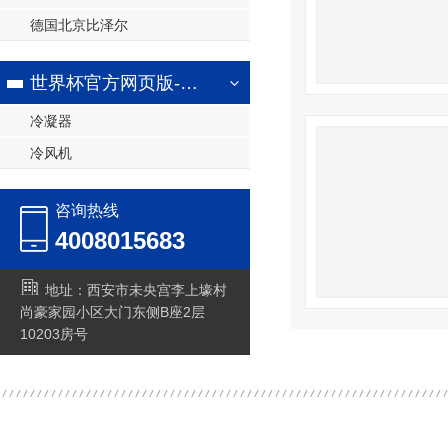
德国北京比泽尔
世界杯官方网页版-世界杯（中国）
冷凝器
冷风机
咨询热线
4008015683
地址：西安市未央宫李上壕村
尚豪家园小区大门东侧B座2层
10203房号