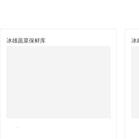
冰雄蔬菜保鲜库
冰
…