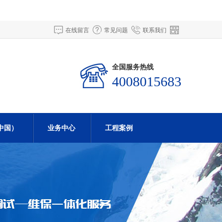
在线留言
常见问题
联系我们
全国服务热线
4008015683
中国）
业务中心
工程案例