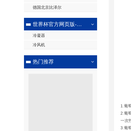
德国北京比泽尔
世界杯官方网页版-世界杯（中国）
冷凝器
冷风机
热门推荐
1.
2.
一次
3.