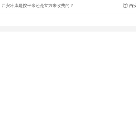
西安冷库是按平米还是立方来收费的？
西