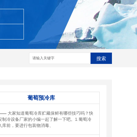
搜索
葡萄预冷库
——
大家知道葡萄冷库贮藏保鲜有哪些技巧吗？快
安制冷设备厂家的小编一起了解一下吧。1.葡萄冷
入库前，要进行包装物消毒、