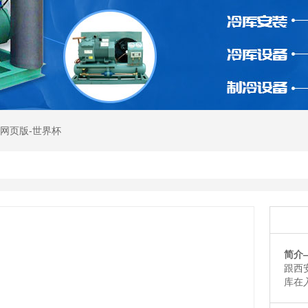
网页版-世界杯
简介
跟西
库在