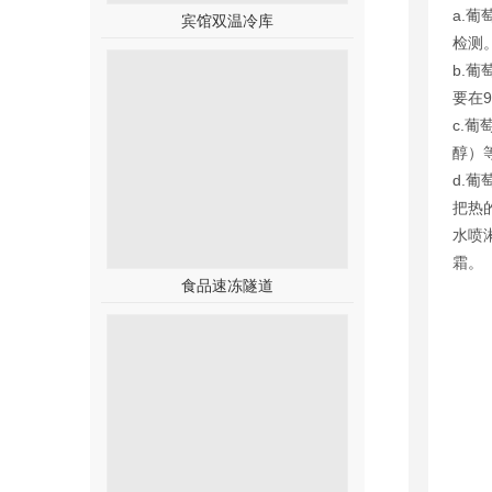
a.
宾馆双温冷库
检测
b.
要在
c.
醇）
d.
把热
水喷
霜。
食品速冻隧道