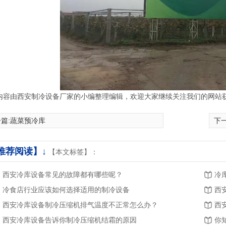
内容由西安制冷设备厂家的小编整理编辑，欢迎大家继续关注我们的网站
篇:
蔬菜预冷库
下一
推荐阅读】↓
【本文标签】：
西安冷库设备常见的故障都有哪些呢？
冷
冷食店行业应该如何选择适用的制冷设备
西
西安冷库设备制冷压缩机排气温度不正常怎么办？
西
西安冷库设备告诉你制冷压缩机结霜的原因
你