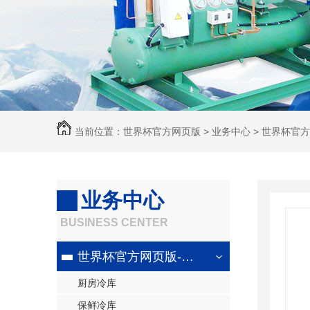
当前位置：
世界杯官方网页版
>
业务中心
>
世界杯官方
（中国）
>
预冷冷库
业务中心
BUSINESS CENTER
世界杯官方网页版-世界杯（中国）
厨房冷库
保鲜冷库