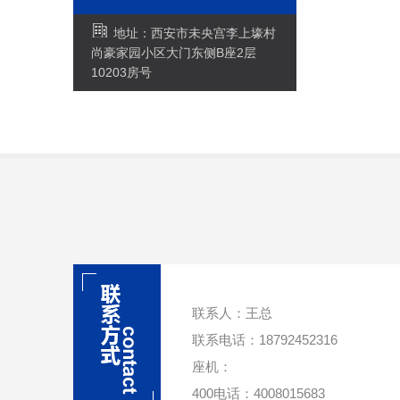
地址：西安市未央宫李上壕村
尚豪家园小区大门东侧B座2层
10203房号
联系人：王总
联系电话：18792452316
座机：
400电话：4008015683