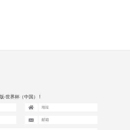
-世界杯（中国） !