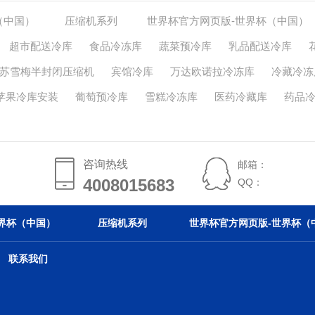
（中国）
压缩机系列
世界杯官方网页版-世界杯（中国）
超市配送冷库
食品冷冻库
蔬菜预冷库
乳品配送冷库
苏雪梅半封闭压缩机
宾馆冷库
万达欧诺拉冷冻库
冷藏冷冻
苹果冷库安装
葡萄预冷库
雪糕冷冻库
医药冷藏库
药品
咨询热线
邮箱：
4008015683
4008015683
QQ：
界杯（中国）
压缩机系列
世界杯官方网页版-世界杯（
联系我们