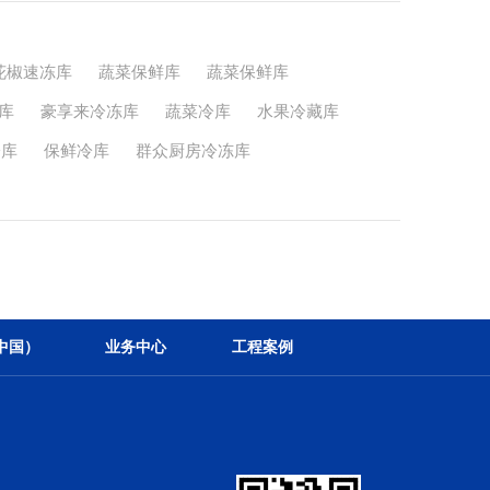
花椒速冻库
蔬菜保鲜库
蔬菜保鲜库
库
豪享来冷冻库
蔬菜冷库
水果冷藏库
冷库
保鲜冷库
群众厨房冷冻库
中国）
业务中心
工程案例