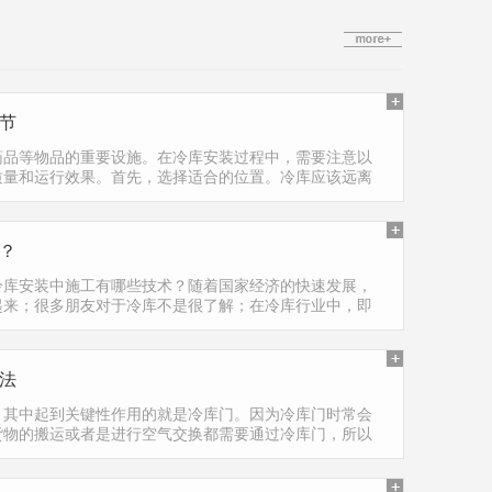
节
药品等物品的重要设施。在冷库安装过程中，需要注意以
质量和运行效果。首先，选择适合的位置。冷库应该远离
度…
？
冷库安装中施工有哪些技术？随着国家经济的快速发展，
起来；很多朋友对于冷库不是很了解；在冷库行业中，即
冷…
法
，其中起到关键性作用的就是冷库门。因为冷库门时常会
货物的搬运或者是进行空气交换都需要通过冷库门，所以
冷…