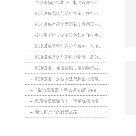
→
全球市场持续扩张，制冷设备行业步入黄金发展期
→
制冷设备选购与运维常识｜多行业适配型制冷设备合规方案
→
制冷设备产品全面更新｜商用工业制冷设备 合规稳定温控设备方案
→
冷链不断链：制冷设备如何守护生鲜全程“新鲜”
→
制冷设备选型与维护全攻略：从冷柜到冷库的全面指南
→
制冷设备选购与运维全指南：高效节能，适配家装工装全场景
→
制冷设备：精准控温，赋能各行业高效生产与舒适体验
→
制冷设备：从技术迭代到全场景赋能，绿色智能成核心趋势
→
“全场景覆盖 + 新技术适配” 为核心，撰写疑难问题解答文章
→
政策锚定低碳方向，市场规模持续扩容
→
理性扩张下的转型之路