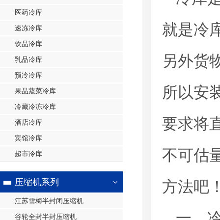
医药冷库
就是冷
速冻冷库
饮品冷库
另外货
乳品冷库
预冷冷库
所以安
果品蔬菜冷库
冷藏冷冻冷库
要求将
酒店冷库
宾馆冷库
不可估
超市冷库
压缩机系列
方法吧
江苏雪梅半封闭压缩机
一、
谷轮全封半封压缩机