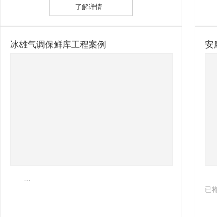
了解详情
冰雄气调保鲜库工程案例
安
…
已