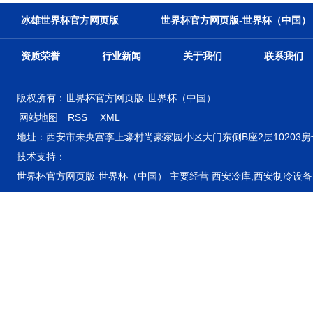
冰雄世界杯官方网页版
世界杯官方网页版-世界杯（中国）
资质荣誉
行业新闻
关于我们
联系我们
版权所有：世界杯官方网页版-世界杯（中国）
网站地图
RSS
XML
地址：西安市未央宫李上壕村尚豪家园小区大门东侧B座2层10203房号 
技术支持：
世界杯官方网页版-世界杯（中国） 主要经营 西安冷库,西安制冷设