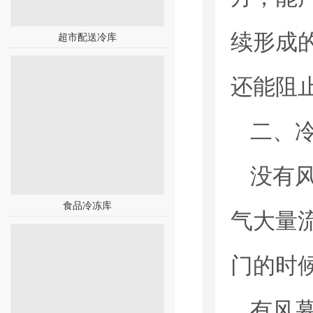
续形成
超市配送冷库
还能阻
二、
没有
食品冷冻库
气大量
门的时
有风