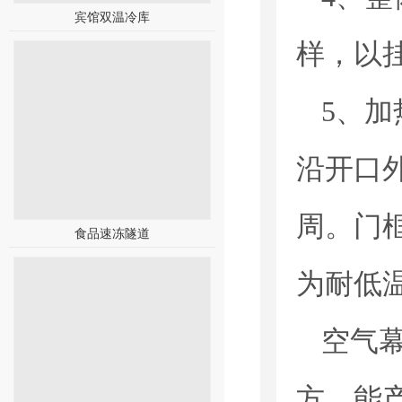
宾馆双温冷库
样，以
5、
沿开口
周。门
食品速冻隧道
为耐低
空气
方，能