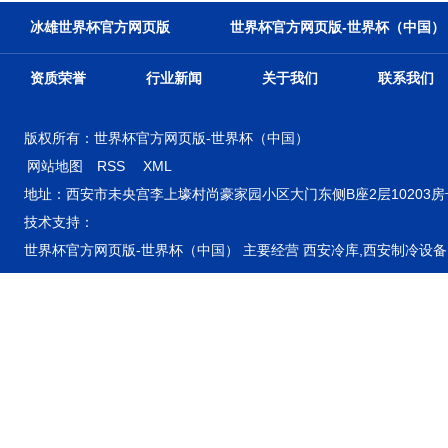
冰雄世界杯官方网页版
世界杯官方网页版-世界杯（中国）
资质荣誉
行业新闻
关于我们
联系我们
版权所有：世界杯官方网页版-世界杯（中国）
网站地图
RSS
XML
地址：西安市未央宫李上壕村尚豪家园小区大门东侧B座2层10203房号 
技术支持：
世界杯官方网页版-世界杯（中国） 主要经营 西安冷库,西安制冷设