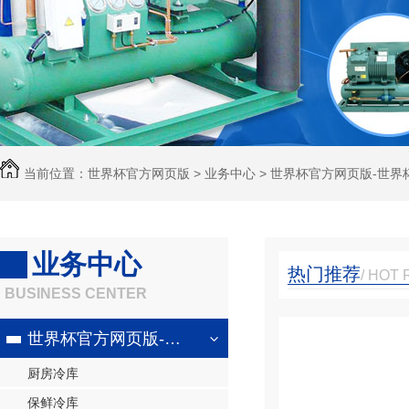
当前位置：
世界杯官方网页版
>
业务中心
>
世界杯官方网页版-世界
（中国）
>
保鲜冷库
业务中心
热门推荐
/ HOT
BUSINESS CENTER
世界杯官方网页版-世界杯（中国）
厨房冷库
保鲜冷库