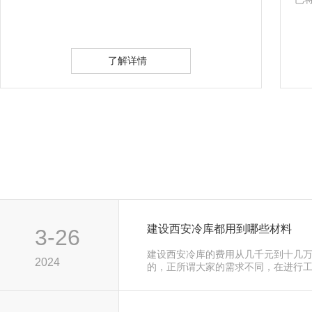
了解详情
建设西安冷库都用到哪些材料
3-26
建设西安冷库的费用从几千元到十几
2024
的，正所谓大家的需求不同，在进行
所需的费用是不一样的。至于所…