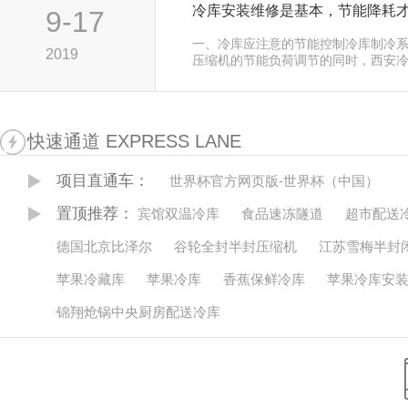
冷库安装维修是基本，节能降耗
9-17
一、冷库应注意的节能控制冷库制冷
2019
压缩机的节能负荷调节的同时，西安
醒您注意以下方面:1、在不同…
快速通道 EXPRESS LANE
项目直通车：
世界杯官方网页版-世界杯（中国）
置顶推荐：
宾馆双温冷库
食品速冻隧道
超市配送
德国北京比泽尔
谷轮全封半封压缩机
江苏雪梅半封
苹果冷藏库
苹果冷库
香蕉保鲜冷库
苹果冷库安
锦翔炝锅中央厨房配送冷库