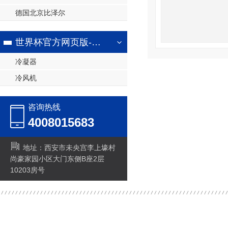
德国北京比泽尔
世界杯官方网页版-世界杯（中国）
冷凝器
冷风机
咨询热线
4008015683
地址：西安市未央宫李上壕村
尚豪家园小区大门东侧B座2层
10203房号