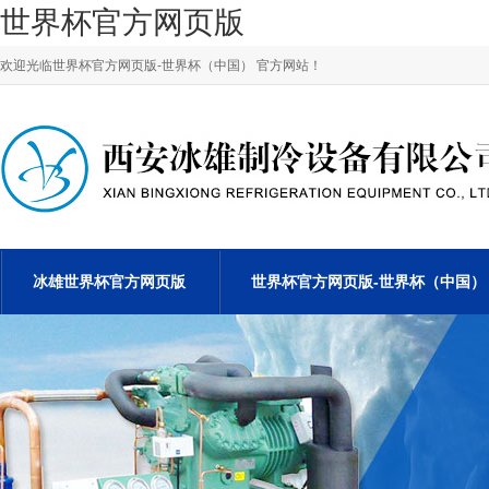
世界杯官方网页版
欢迎光临世界杯官方网页版-世界杯（中国） 官方网站！
冰雄世界杯官方网页版
世界杯官方网页版-世界杯（中国）
资质荣誉
行业新闻
关于我们
联系我们