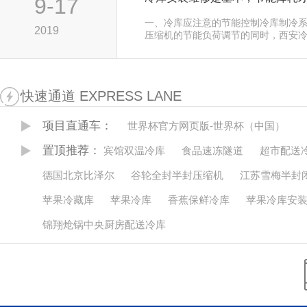
9-17
一、冷库应注意的节能控制冷库制冷
2019
压缩机的节能负荷调节的同时，西安
醒您注意以下方面:1、在不同…
快速通道 EXPRESS LANE
项目直通车：
世界杯官方网页版-世界杯（中国）
置顶推荐：
宾馆双温冷库
食品速冻隧道
超市配送
德国北京比泽尔
谷轮全封半封压缩机
江苏雪梅半封
苹果冷藏库
苹果冷库
香蕉保鲜冷库
苹果冷库安
锦翔炝锅中央厨房配送冷库