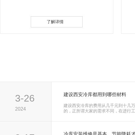
了解详情
建设西安冷库都用到哪些材料
3-26
建设西安冷库的费用从几千元到十几
2024
的，正所谓大家的需求不同，在进行
所需的费用是不一样的。至于所…
冷库安装维修是基本，节能降耗