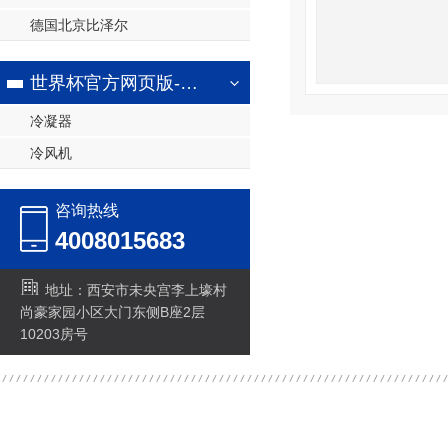
德国北京比泽尔
世界杯官方网页版-世界杯（中国）
冷凝器
冷风机
咨询热线
4008015683
地址：西安市未央宫李上壕村
尚豪家园小区大门东侧B座2层
10203房号