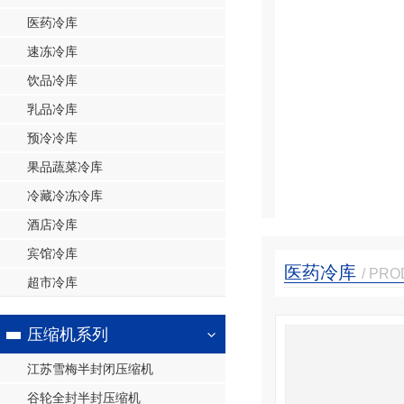
医药冷库
速冻冷库
饮品冷库
乳品冷库
预冷冷库
果品蔬菜冷库
冷藏冷冻冷库
酒店冷库
宾馆冷库
医药冷库
/ PR
超市冷库
压缩机系列
江苏雪梅半封闭压缩机
谷轮全封半封压缩机