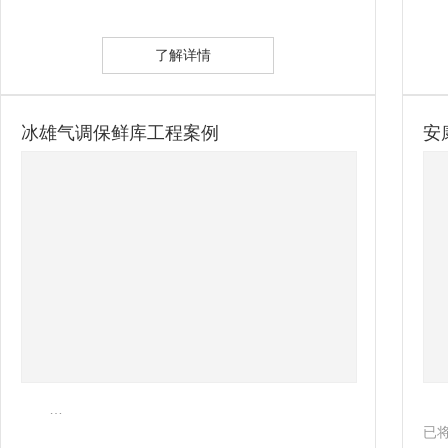
了解详情
冰雄气调保鲜库工程案例
安
…
已