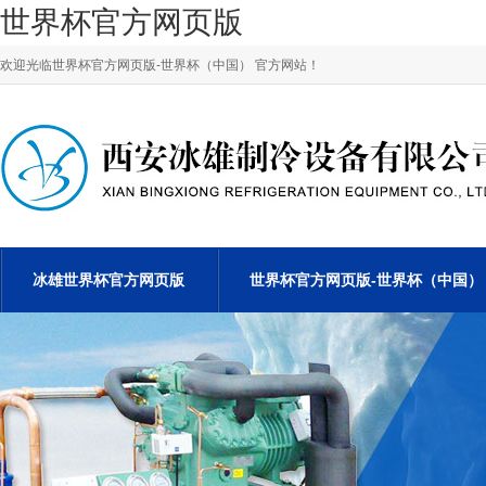
世界杯官方网页版
欢迎光临世界杯官方网页版-世界杯（中国） 官方网站！
冰雄世界杯官方网页版
世界杯官方网页版-世界杯（中国）
资质荣誉
行业新闻
关于我们
联系我们