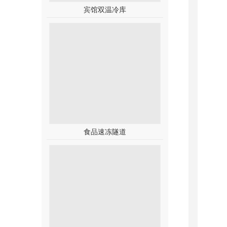
宾馆双温冷库
食品速冻隧道