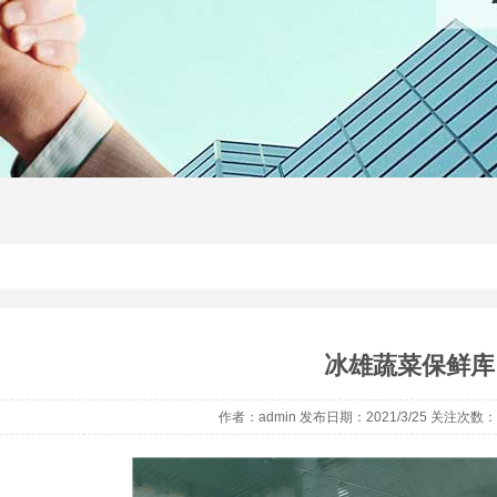
冰雄蔬菜保鲜库
作者：admin 发布日期：2021/3/25 关注次数