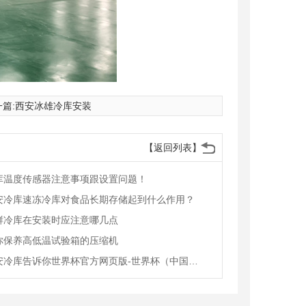
篇:
西安冰雄冷库安装
【返回列表】
库温度传感器注意事项跟设置问题！
安冷库速冻冷库对食品长期存储起到什么作用？
鲜冷库在安装时应注意哪几点
你保养高低温试验箱的压缩机
西安冷库告诉你世界杯官方网页版-世界杯（中国）定做的技巧