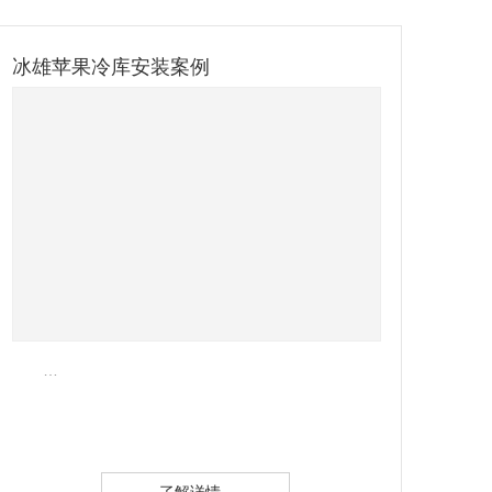
冰雄苹果冷库安装案例
…