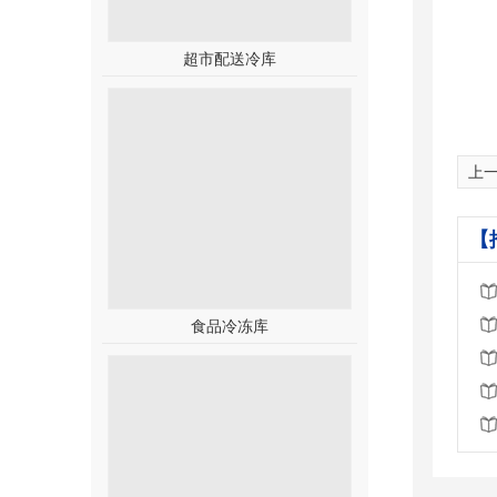
超市配送冷库
上一
【
食品冷冻库