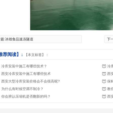
篇:
冰雄食品速冻隧道
下一
推荐阅读】↓
【本文标签】：
冷库安装中施工有哪些技术？
冷
西安冷库安装中施工有哪些技术
西
西安大型冷库安装价格会不会很高呢?
保
为什么有时候空调不制冷？
教
你会辨认压缩机是否翻新的吗？