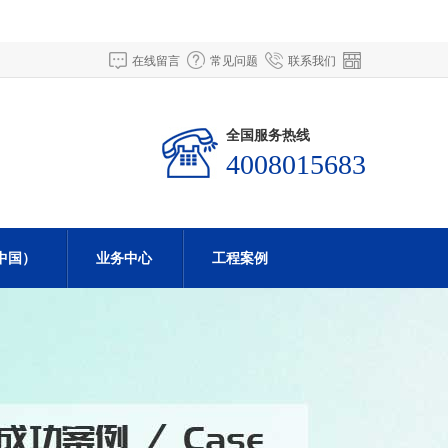
在线留言
常见问题
联系我们
全国服务热线
4008015683
中国）
业务中心
工程案例