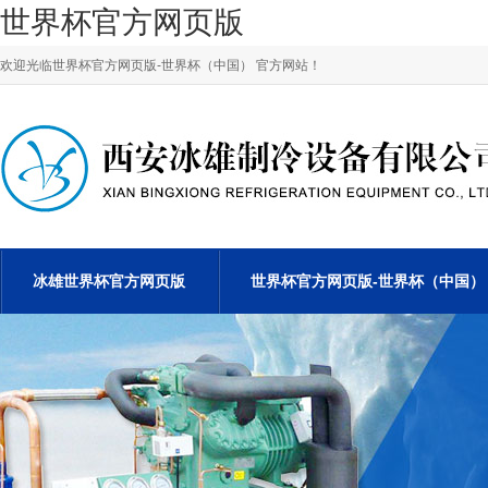
世界杯官方网页版
欢迎光临世界杯官方网页版-世界杯（中国） 官方网站！
冰雄世界杯官方网页版
世界杯官方网页版-世界杯（中国）
资质荣誉
行业新闻
关于我们
联系我们