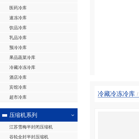
医药冷库
速冻冷库
饮品冷库
乳品冷库
预冷冷库
果品蔬菜冷库
冷藏冷冻冷库
酒店冷库
宾馆冷库
冷藏冷冻冷库
超市冷库
压缩机系列
江苏雪梅半封闭压缩机
谷轮全封半封压缩机