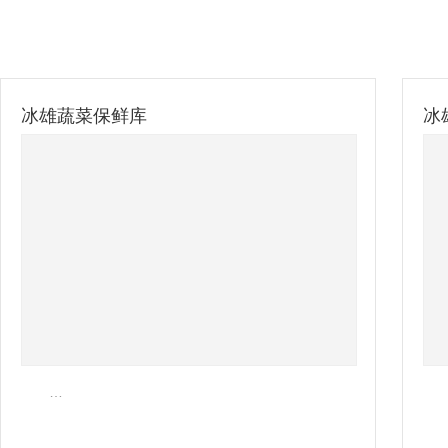
冰雄蔬菜保鲜库
冰
…