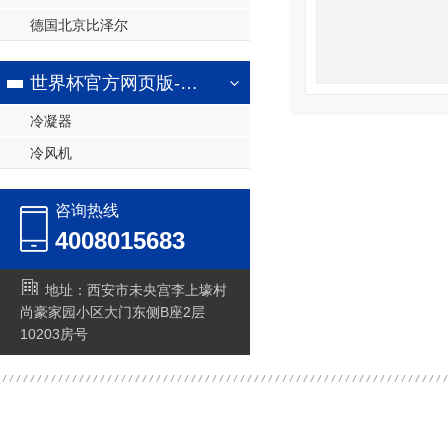
德国北京比泽尔
世界杯官方网页版-世界杯（中国）
冷凝器
冷风机
咨询热线
4008015683
地址：西安市未央宫李上壕村
尚豪家园小区大门东侧B座2层
10203房号