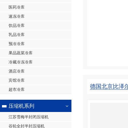
医药冷库
速冻冷库
饮品冷库
乳品冷库
预冷冷库
果品蔬菜冷库
冷藏冷冻冷库
酒店冷库
宾馆冷库
德国北京比泽
超市冷库
压缩机系列
江苏雪梅半封闭压缩机
谷轮全封半封压缩机