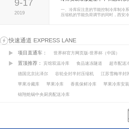
9-17
一、冷库应注意的节能控制冷库制冷
2019
压缩机的节能负荷调节的同时，西安
醒您注意以下方面:1、在不同…
快速通道 EXPRESS LANE
项目直通车：
世界杯官方网页版-世界杯（中国）
置顶推荐：
宾馆双温冷库
食品速冻隧道
超市配送
德国北京比泽尔
谷轮全封半封压缩机
江苏雪梅半封
苹果冷藏库
苹果冷库
香蕉保鲜冷库
苹果冷库安
锦翔炝锅中央厨房配送冷库