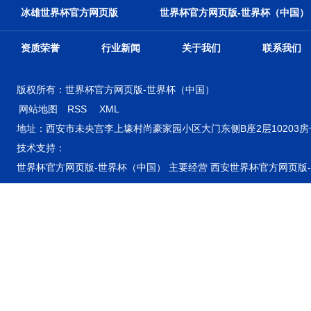
冰雄世界杯官方网页版
世界杯官方网页版-世界杯（中国）
资质荣誉
行业新闻
关于我们
联系我们
版权所有：世界杯官方网页版-世界杯（中国）
网站地图
RSS
XML
地址：西安市未央宫李上壕村尚豪家园小区大门东侧B座2层10203房号 
技术支持：
世界杯官方网页版-世界杯（中国） 主要经营 西安世界杯官方网页版