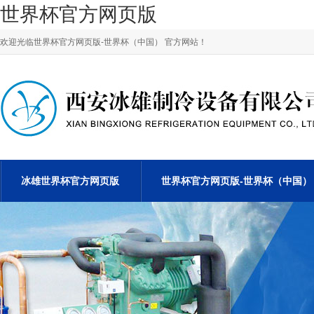
世界杯官方网页版
欢迎光临世界杯官方网页版-世界杯（中国） 官方网站！
冰雄世界杯官方网页版
世界杯官方网页版-世界杯（中国）
资质荣誉
行业新闻
关于我们
联系我们