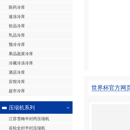
医药冷库
速冻冷库
饮品冷库
乳品冷库
预冷冷库
果品蔬菜冷库
冷藏冷冻冷库
酒店冷库
宾馆冷库
世界杯官方网
超市冷库
压缩机系列
江苏雪梅半封闭压缩机
谷轮全封半封压缩机