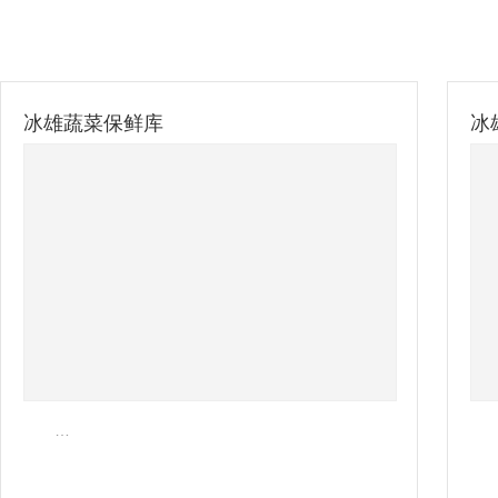
冰雄蔬菜保鲜库
冰
…