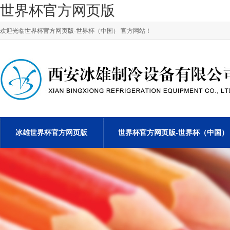
世界杯官方网页版
欢迎光临世界杯官方网页版-世界杯（中国） 官方网站！
冰雄世界杯官方网页版
世界杯官方网页版-世界杯（中国）
资质荣誉
行业新闻
关于我们
联系我们