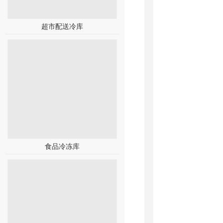
超市配送冷库
食品冷冻库