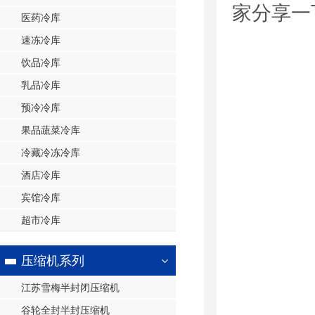
家分享一
医药冷库
速冻冷库
饮品冷库
乳品冷库
预冷冷库
果品蔬菜冷库
冷藏冷冻冷库
酒店冷库
宾馆冷库
超市冷库
压缩机系列
江苏雪梅半封闭压缩机
谷轮全封半封压缩机