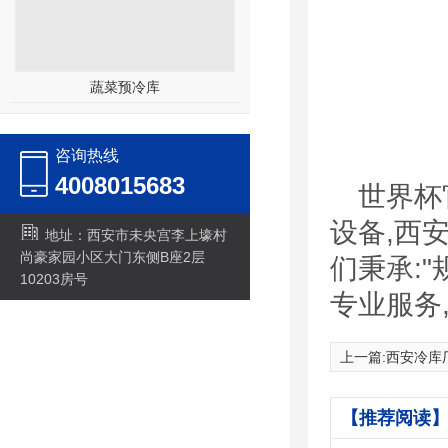
蔬菜预冷库
咨询热线
4008015683
世界杯
设备,西
地址：西安市未央宫李上壕村
尚豪家园小区大门东侧B座2层
们秉承:"
10203房号
专业服务
上一篇:
西安冷库厂
【推荐阅读】