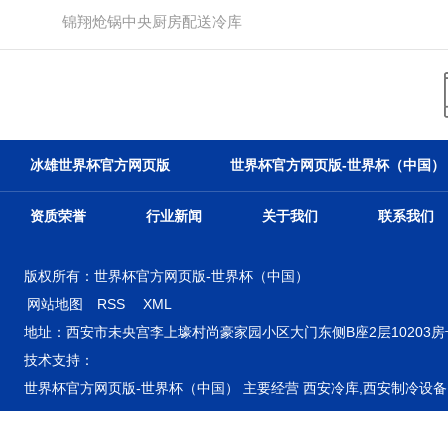
锦翔炝锅中央厨房配送冷库
冰雄世界杯官方网页版
世界杯官方网页版-世界杯（中国）
资质荣誉
行业新闻
关于我们
联系我们
版权所有：世界杯官方网页版-世界杯（中国）
网站地图
RSS
XML
地址：西安市未央宫李上壕村尚豪家园小区大门东侧B座2层10203房号 
技术支持：
世界杯官方网页版-世界杯（中国） 主要经营 西安冷库,西安制冷设