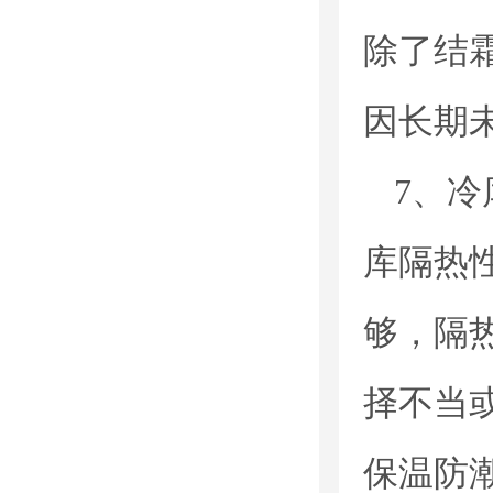
除了结
因长期
7、
库隔热
够，隔
择不当
保温防