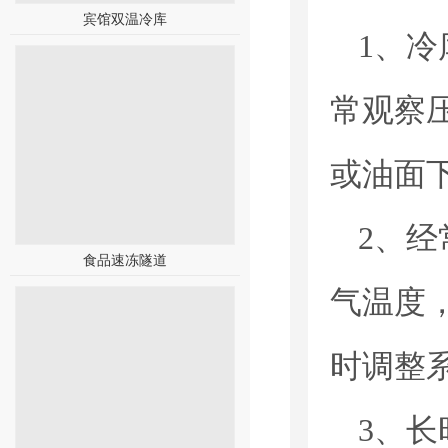
宾馆双温冷库
1、
常观察
或油面
2、
食品速冻隧道
气温度
时调整
3、