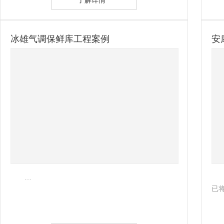
了解详情
冰雄气调保鲜库工程案例
安
…
已