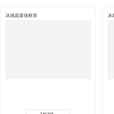
冰雄蔬菜保鲜库
冰
…