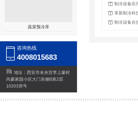
制冷设备应
制冷设备在
蔬菜预冷库
咨询热线
4008015683
地址：西安市未央宫李上壕村
尚豪家园小区大门东侧B座2层
10203房号