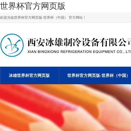
世界杯官方网页版
欢迎光临世界杯官方网页版-世界杯（中国） 官方网站！
冰雄世界杯官方网页版
世界杯官方网页版-世界杯（中国）
资质荣誉
行业新闻
关于我们
联系我们