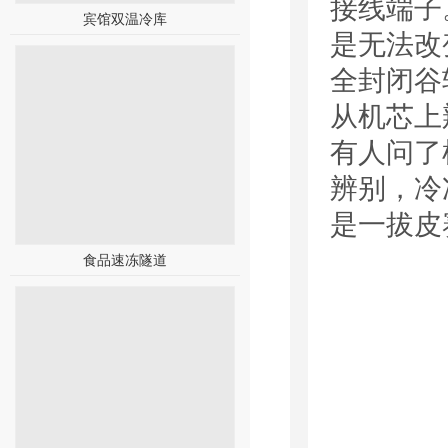
接线端子
宾馆双温冷库
是无法改
全封闭谷
从机芯上
有人问了
辨别，冷
是一拔皮
食品速冻隧道