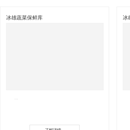
冰雄蔬菜保鲜库
冰
…