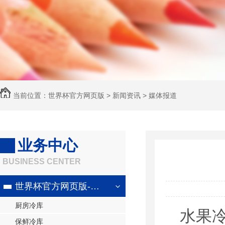
当前位置：
世界杯官方网页版
>
新闻资讯
>
媒体报道
业务中心
BUSINESS CENTER
世界杯官方网页版-世界杯（中国）
厨房冷库
水果
保鲜冷库