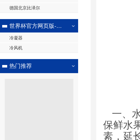
德国北京比泽尔
世界杯官方网页版-世界杯（中国）
冷凝器
冷风机
热门推荐
一、
保鲜水
素，延