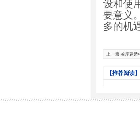
设和使
要意义
多的机
上一篇:
冷库建造
【推荐阅读】