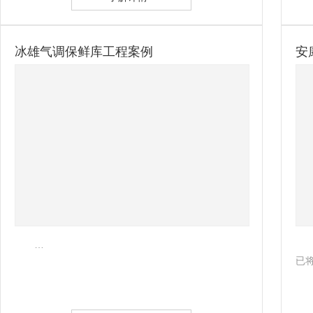
冰雄气调保鲜库工程案例
安
…
已