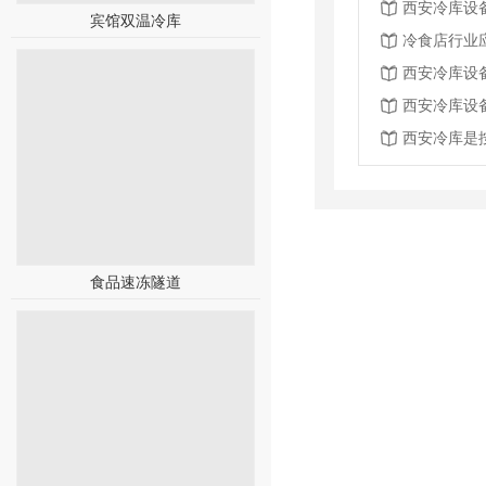
西安冷库设
宾馆双温冷库
冷食店行业
西安冷库设
西安冷库设
西安冷库是
食品速冻隧道