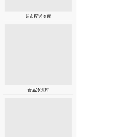
超市配送冷库
食品冷冻库