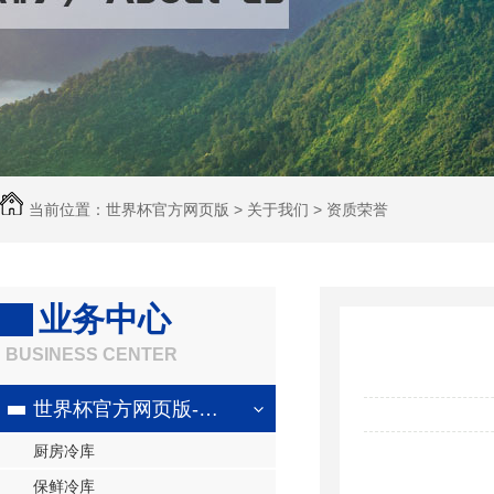
当前位置：
世界杯官方网页版
>
关于我们
>
资质荣誉
业务中心
BUSINESS CENTER
世界杯官方网页版-世界杯（中国）
厨房冷库
保鲜冷库