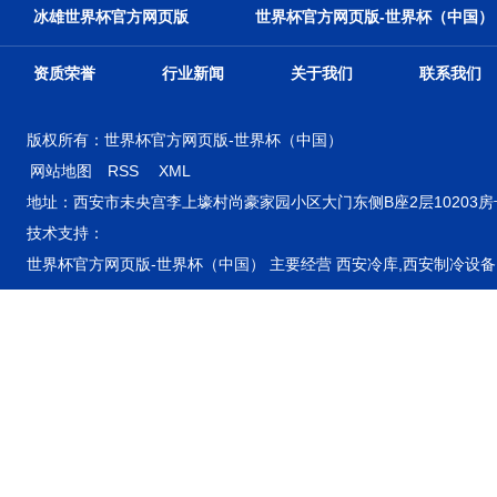
冰雄世界杯官方网页版
世界杯官方网页版-世界杯（中国）
资质荣誉
行业新闻
关于我们
联系我们
版权所有：世界杯官方网页版-世界杯（中国）
网站地图
RSS
XML
地址：西安市未央宫李上壕村尚豪家园小区大门东侧B座2层10203房号 
技术支持：
世界杯官方网页版-世界杯（中国） 主要经营 西安冷库,西安制冷设