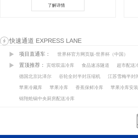
了解详情
快速通道 EXPRESS LANE
项目直通车：
世界杯官方网页版-世界杯（中国）
置顶推荐：
宾馆双温冷库
食品速冻隧道
超市配送
德国北京比泽尔
谷轮全封半封压缩机
江苏雪梅半封
苹果冷藏库
苹果冷库
香蕉保鲜冷库
苹果冷库安
锦翔炝锅中央厨房配送冷库