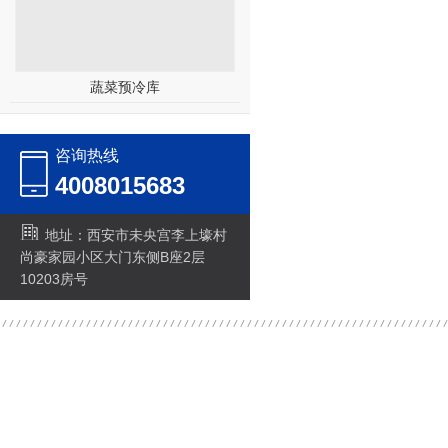
蔬菜预冷库
咨询热线
4008015683
地址：西安市未央宫李上壕村
尚豪家园小区大门东侧B座2层
10203房号