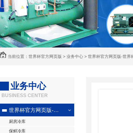
当前位置：
世界杯官方网页版
>
业务中心
>
世界杯官方网页版-世界
（中国）
>
保鲜冷库
业务中心
BUSINESS CENTER
世界杯官方网页版-世界杯（中国）
厨房冷库
保鲜冷库