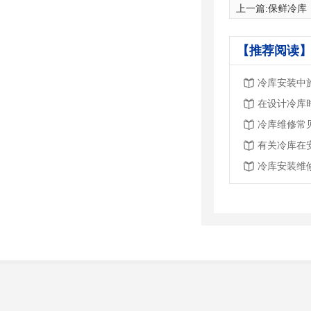
上一篇:
保鲜冷库
【推荐阅读】
冷库安装中
在设计冷库
冷库维修常
有关冷库在
冷库安装维