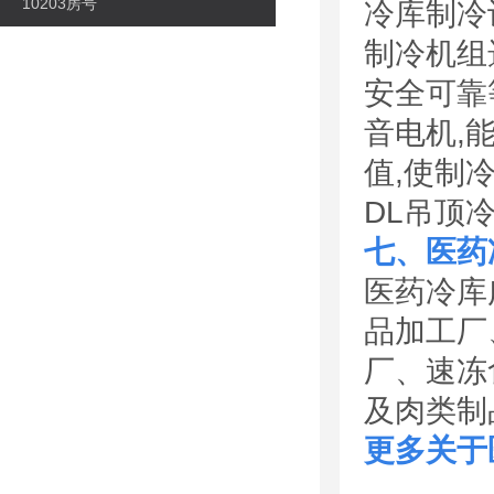
10203房号
冷库制冷
制冷机组
安全可靠
音电机,
值,使制
DL吊顶
七、医药
医药冷库
品加工厂
厂、速冻
及肉类制
更多关于