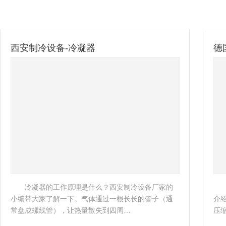
西安制冷设备-冷凝器
德
冷凝器的工作原理是什么？西安制冷设备厂家的
小编带大家了解一下。气体通过一根长长的管子（通
介
常盘成螺线管），让热量散失到四周…
压