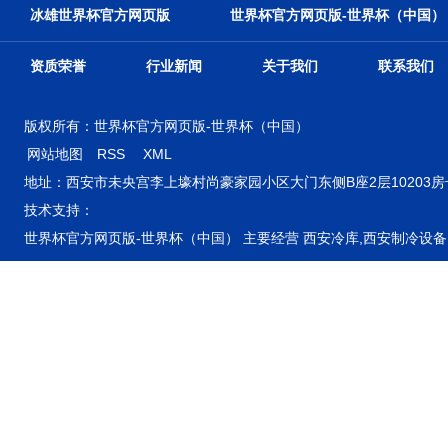
冰雄世界杯官方网页版
世界杯官方网页版-世界杯（中国）
资质荣誉
行业新闻
关于我们
联系我们
版权所有：世界杯官方网页版-世界杯（中国）
网站地图
RSS
XML
地址：西安市未央宫李上壕村尚豪家园小区大门东侧B座2层10203房号 
技术支持：
世界杯官方网页版-世界杯（中国） 主要经营 西安冷库,西安制冷设