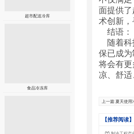
面提供了
超市配送冷库
术创新，
结语：
随着科
保已成为
将会有更
凉、舒适
食品冷冻库
上一篇:
夏天使用
【推荐阅读】
制冷工程产