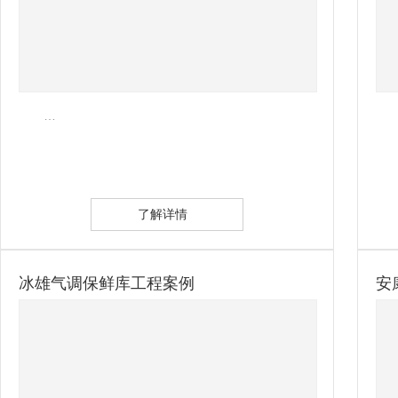
…
了解详情
冰雄气调保鲜库工程案例
安