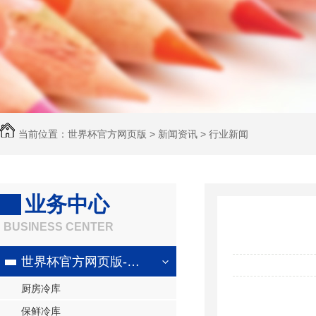
当前位置：
世界杯官方网页版
>
新闻资讯
>
行业新闻
业务中心
BUSINESS CENTER
世界杯官方网页版-世界杯（中国）
厨房冷库
保鲜冷库