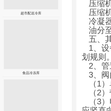
压缩
压缩
超市配送冷库
冷凝
油分
五、
1、
划规则
2、
3、
食品冷冻库
（1
（2
（3
应竖直