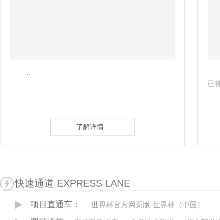
…
已
了解详情
快速通道 EXPRESS LANE
项目直通车：
世界杯官方网页版-世界杯（中国）