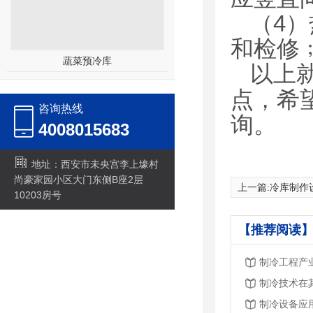
（4
和检修
蔬菜预冷库
以上
点，希
咨询热线
询。
4008015683
地址：西安市未央宫李上壕村
尚豪家园小区大门东侧B座2层
上一篇:
冷库制作设
10203房号
【推荐阅读】
制冷工程产
制冷技术在
制冷设备应