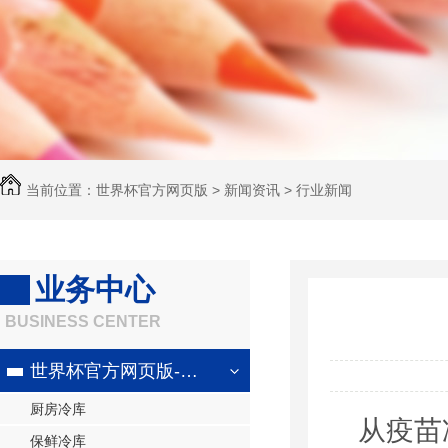
当前位置：
世界杯官方网页版
>
新闻资讯
>
行业新闻
业务中心
BUSINESS CENTER
世界杯官方网页版-世界杯（中国）
厨房冷库
从疫苗
保鲜冷库