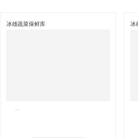
冰雄蔬菜保鲜库
冰
…