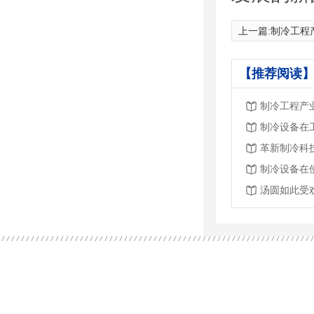
上一篇:
制冷工程
【推荐阅读】
制冷工程产
制冷设备在