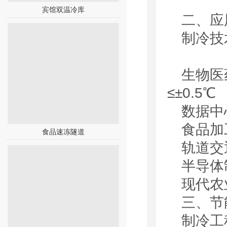
宾馆双温冷库
二、应
制冷技
生物医
≤±0.5℃
数据中
食品加
食品速冻隧道
轨道交
半导体
现代农
三、节
制冷工