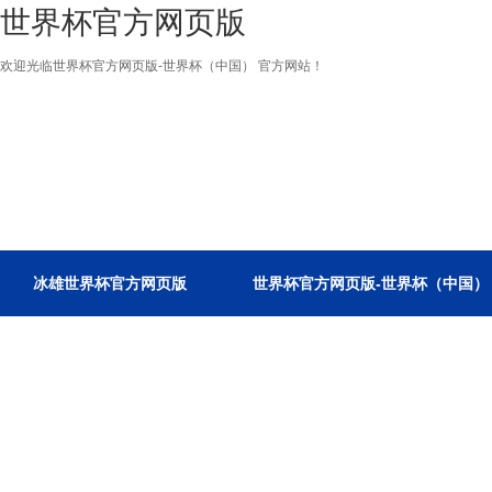
世界杯官方网页版
欢迎光临世界杯官方网页版-世界杯（中国） 官方网站！
冰雄世界杯官方网页版
世界杯官方网页版-世界杯（中国）
资质荣誉
行业新闻
关于我们
联系我们