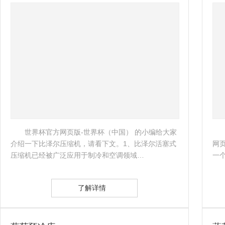
世界杯官方网页版-世界杯（中国） 的小编给大家
介绍一下比泽尔压缩机，请看下文。1、比泽尔活塞式
网
压缩机已经被广泛应用于制冷和空调领域…
一
温0
了解详情