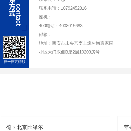
联系电话：18792452316
座机：
400电话：4008015683
邮箱：
地址：西安市未央宫李上壕村尚豪家园
小区大门东侧B座2层10203房号
扫一扫更精彩
德国北京比泽尔
苹