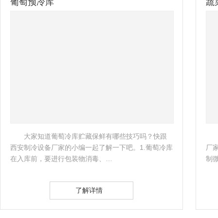
葡萄预冷库
蔬
大家知道葡萄冷库贮藏保鲜有哪些技巧吗？快跟
西安制冷设备厂家的小编一起了解一下吧。1.葡萄冷库
厂
在入库前，要进行包装物消毒、…
制
了解详情