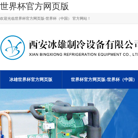
世界杯官方网页版
欢迎光临世界杯官方网页版-世界杯（中国） 官方网站！
冰雄世界杯官方网页版
世界杯官方网页版-世界杯（中国）
资质荣誉
行业新闻
关于我们
联系我们