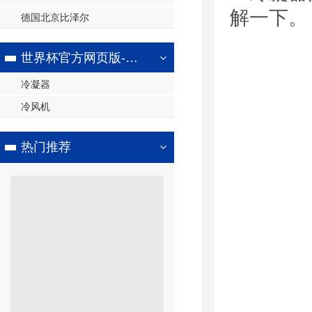
解一下。
德国北京比泽尔
世界杯官方网页版-世界杯（中国）
冷凝器
冷风机
热门推荐