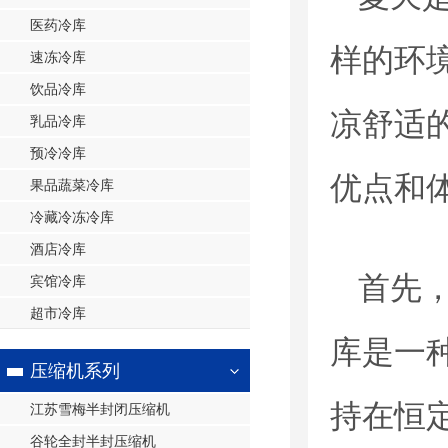
医药冷库
样的环
速冻冷库
饮品冷库
凉舒适
乳品冷库
预冷冷库
优点和
果品蔬菜冷库
冷藏冷冻冷库
酒店冷库
首先
宾馆冷库
超市冷库
库是一
压缩机系列
持在恒
江苏雪梅半封闭压缩机
谷轮全封半封压缩机