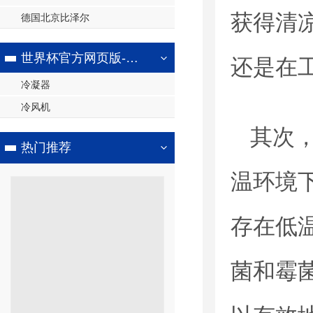
获得清
德国北京比泽尔
世界杯官方网页版-世界杯（中国）
还是在
冷凝器
冷风机
其次
热门推荐
温环境
存在低
菌和霉