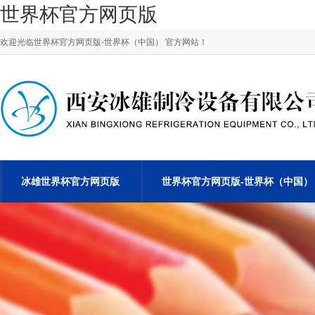
世界杯官方网页版
欢迎光临世界杯官方网页版-世界杯（中国） 官方网站！
冰雄世界杯官方网页版
世界杯官方网页版-世界杯（中国）
资质荣誉
行业新闻
关于我们
联系我们