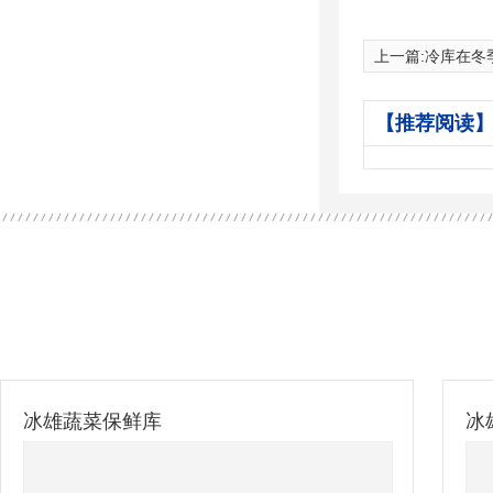
上一篇:
冷库在冬
【推荐阅读】
冰雄蔬菜保鲜库
冰