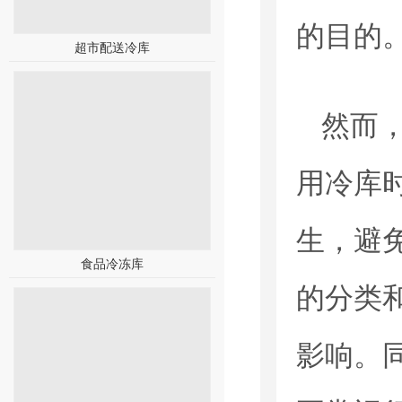
的目的
超市配送冷库
然而
用冷库
生，避
食品冷冻库
的分类
影响。