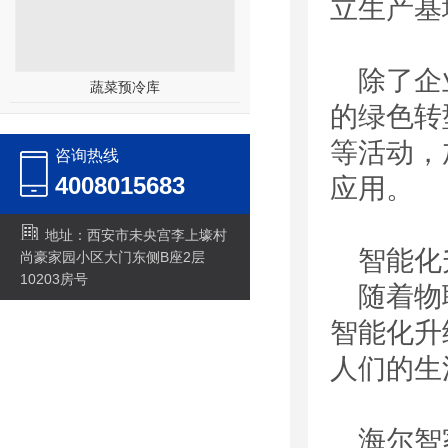
立生产基
除了企
蔬菜预冷库
的绿色转
等活动，
咨询热线
4008015683
应用。
地址：西安市未央宫李上壕村
智能化
尚豪家园小区大门东侧B座2层
10203房号
随着物
智能化升
人们的生
海尔智