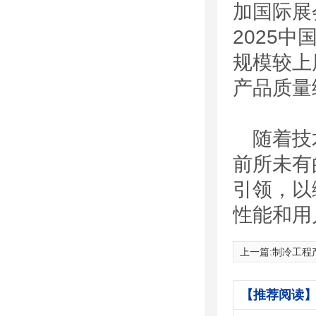
加国际展
2025
规模较上
产品质量
随着技
前所未有
引领，以
性能和用
上一篇:
制冷工程
【推荐阅读】