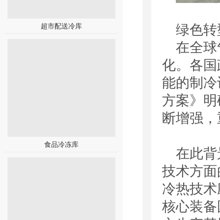
绿色转
超市配送冷库
在全球
化。各国
能的制冷
方案》明
断增强，
食品冷冻库
在此背
技术方面
冷热技术
核心装备