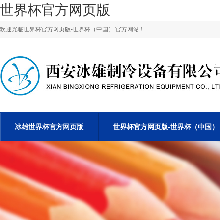
世界杯官方网页版
欢迎光临世界杯官方网页版-世界杯（中国） 官方网站！
冰雄世界杯官方网页版
世界杯官方网页版-世界杯（中国）
资质荣誉
行业新闻
关于我们
联系我们