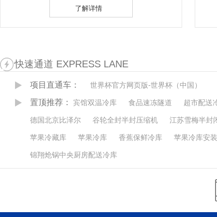
了解详情
快速通道 EXPRESS LANE
项目直通车：
世界杯官方网页版-世界杯（中国）
置顶推荐：
宾馆双温冷库
食品速冻隧道
超市配送
德国北京比泽尔
谷轮全封半封压缩机
江苏雪梅半封
苹果冷藏库
苹果冷库
香蕉保鲜冷库
苹果冷库安
锦翔炝锅中央厨房配送冷库