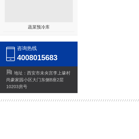
蔬菜预冷库
咨询热线
4008015683
地址：西安市未央宫李上壕村
尚豪家园小区大门东侧B座2层
10203房号