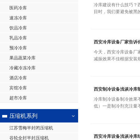
冷库建设有什么技巧？
医药冷库
目时，我们要避免被黑
速冻冷库
不必要的钱了。那我们
饮品冷库
乳品冷库
西安冷库设备厂家告诉
预冷冷库
今天，西安冷库设备厂
果品蔬菜冷库
减振效果不佳根据安装
冷藏冷冻冷库
酒店冷库
宾馆冷库
西安制冷设备浅谈冷库
超市冷库
冷库制冷设备制冷效果
低）一是制冷剂充注量
压缩机系列
江苏雪梅半封闭压缩机
西安冷库设备浅谈冷库
谷轮全封半封压缩机