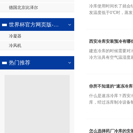
冷库使用时间长了就会
德国北京比泽尔
发温度低于0℃时，蒸
世界杯官方网页版-世界杯（中国）
冷凝器
西安冷库安装预冷有哪
冷风机
建造冷库的时候需要对
冷方法具有空气温湿度
热门推荐
你所不知道的“速冻冷库
什么是速冻冷库？西安冷
库，经过冻库制冷设备制
怎么选择药厂冷库的安