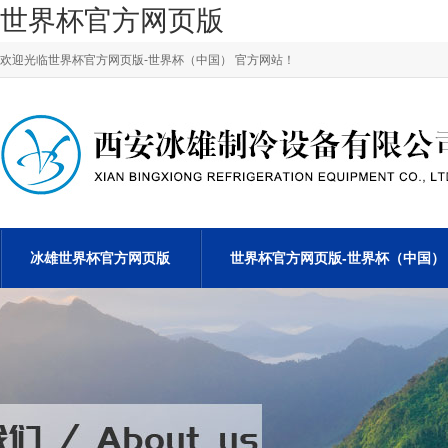
世界杯官方网页版
欢迎光临世界杯官方网页版-世界杯（中国） 官方网站！
冰雄世界杯官方网页版
世界杯官方网页版-世界杯（中国）
资质荣誉
行业新闻
关于我们
联系我们