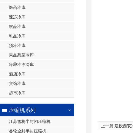
医药冷库
速冻冷库
饮品冷库
乳品冷库
预冷冷库
果品蔬菜冷库
冷藏冷冻冷库
酒店冷库
宾馆冷库
超市冷库
压缩机系列
江苏雪梅半封闭压缩机
上一篇:
建设西安
谷轮全封半封压缩机