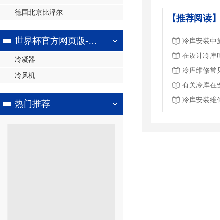
德国北京比泽尔
【推荐阅读】
世界杯官方网页版-世界杯（中国）
冷库安装中
在设计冷库
冷凝器
冷库维修常
冷风机
有关冷库在
冷库安装维
热门推荐