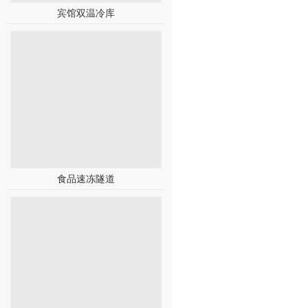
宾馆双温冷库
食品速冻隧道