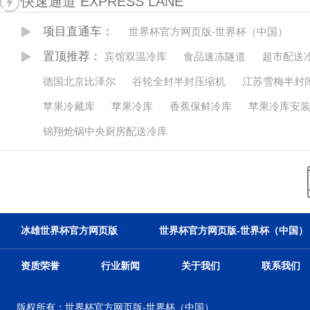
快速通道 EXPRESS LANE
项目直通车：
世界杯官方网页版-世界杯（中国）
置顶推荐：
宾馆双温冷库
食品速冻隧道
超市配送
德国北京比泽尔
谷轮全封半封压缩机
江苏雪梅半封
苹果冷藏库
苹果冷库
香蕉保鲜冷库
苹果冷库安
锦翔炝锅中央厨房配送冷库
冰雄世界杯官方网页版
世界杯官方网页版-世界杯（中国）
资质荣誉
行业新闻
关于我们
联系我们
版权所有：世界杯官方网页版-世界杯（中国）