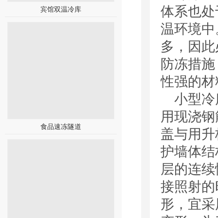
体系也处
宾馆双温冷库
温环境中
多，因此
防冻措施
性强的材
小型冷
用现浇钢
食品速冻隧道
盖与用升
护墙体结
层的连续
接照射的
形，宜采