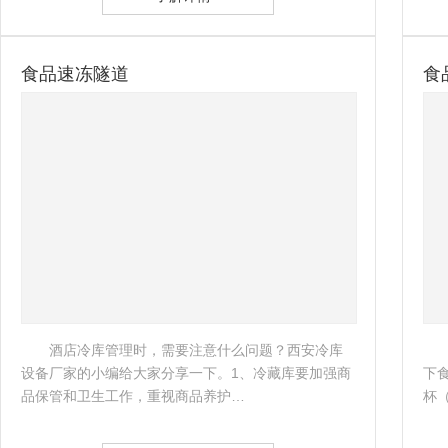
食品速冻隧道
食
酒店冷库管理时，需要注意什么问题？西安冷库
设备厂家的小编给大家分享一下。1、冷藏库要加强商
下
品保管和卫生工作，重视商品养护…
杯
体