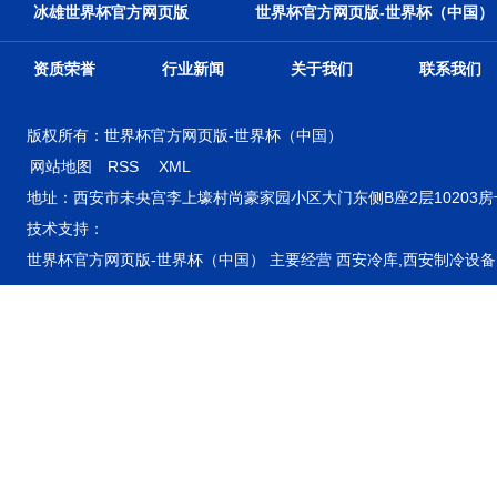
冰雄世界杯官方网页版
世界杯官方网页版-世界杯（中国）
资质荣誉
行业新闻
关于我们
联系我们
版权所有：世界杯官方网页版-世界杯（中国）
网站地图
RSS
XML
地址：西安市未央宫李上壕村尚豪家园小区大门东侧B座2层10203房号 
技术支持：
世界杯官方网页版-世界杯（中国） 主要经营 西安冷库,西安制冷设