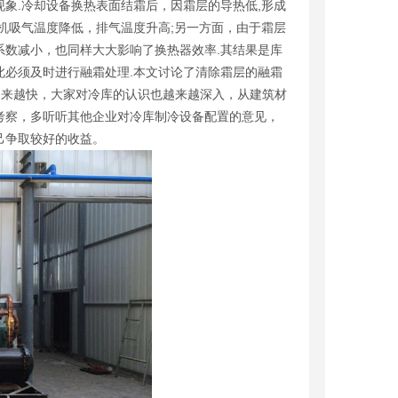
象.冷却设备换热表面结霜后，因霜层的导热低,形成
机吸气温度降低，排气温度升高;另一方面，由于霜层
数减小，也同样大大影响了换热器效率.其结果是库
必须及时进行融霜处理.本文讨论了清除霜层的融霜
越来越快，大家对冷库的认识也越来越深入，从建筑材
考察，多听听其他企业对冷库制冷设备配置的意见，
己争取较好的收益。