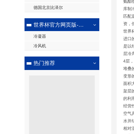
氨酯
德国北京比泽尔
库制
匹配
资，
世界杯官方网页版-世界杯（中国）
世界
冷凝器
进口
冷风机
是以
层冷
4层
热门推荐
堆叠
变形
面积
架层
的利
经营
空气
水并
相对