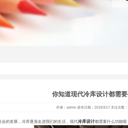
你知道现代冷库设计都需要
作者：admin 发布日期：2018/3/17 关注次数
冷库设计
社会的发展，冷库逐渐走进我们的生活，现代
都需要什么功能呢