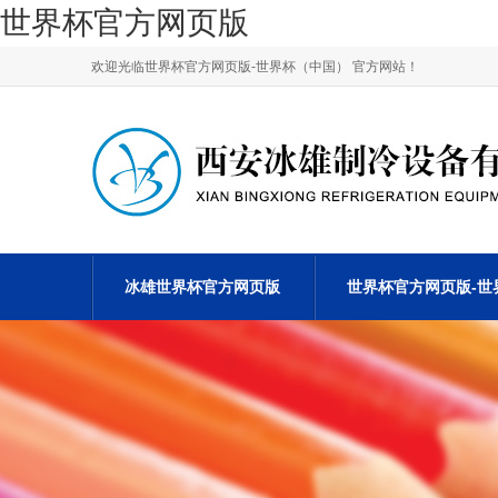
世界杯官方网页版
欢迎光临世界杯官方网页版-世界杯（中国） 官方网站！
冰雄世界杯官方网页版
世界杯官方网页版-世
资质荣誉
行业新闻
关于我们